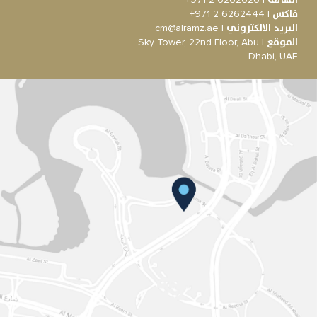
فاكس
|
+971 2 6262444
البريد الالكتروني
| cm@alramz.ae
الموقع
| Sky Tower, 22nd Floor, Abu
Dhabi, UAE