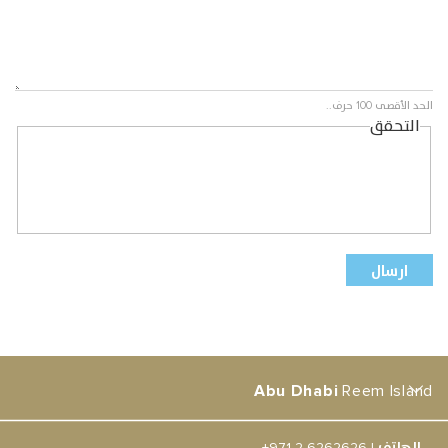
الحد الأقصى 100 حرف..
التحقق
Abu Dhabi
Reem Island
الهاتف
|
+971 2 6262626