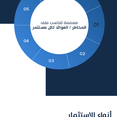
05
مصممة لتناسب ملف
01
المخاطر / العوائد لكل مستثمر
04
02
03
أنواع الاستثمار